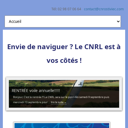
Tél: 02 98 07 06 64
contact@cnrostiviec.com
Centre Nautique Rostiviec Loperhet
Naviguer à la voile et en kayak en rade de Brest
Envie de naviguer ? Le CNRL est à
vos côtés !
RENTRÉE voile annuelle!!!!!
Bonjour, C’est la rentrée !!! Le CNRL sera sur le pont dès samedi 9 septembre puis
mercredi 13 septembre pour …
lire la suite
→