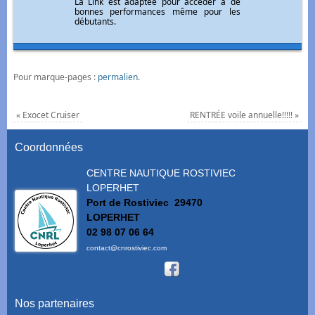
La Link est adaptée pour accéder à de
bonnes performances même pour les
débutants.
Pour marque-pages :
permalien
.
«
Exocet Cruiser
RENTRÉE voile annuelle!!!!!
»
Coordonnées
CENTRE NAUTIQUE ROSTIVIEC
LOPERHET
Port de Rostiviec
29470
LOPERHET
02 98 07 06 64
contact@cnrostiviec.com
Nos partenaires