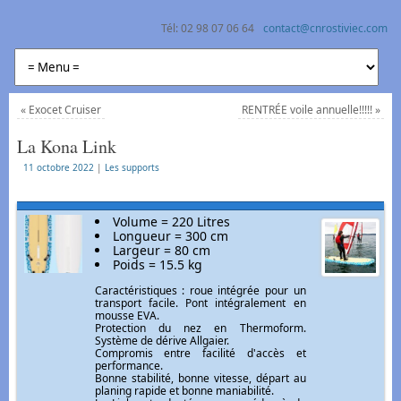
Tél: 02 98 07 06 64
contact@cnrostiviec.com
Centre Nautique Rostiviec Loperhet
Naviguer à la voile et en kayak en rade de Brest
«
Exocet Cruiser
RENTRÉE voile annuelle!!!!!
»
La Kona Link
11 octobre 2022
|
Les supports
Volume = 220 Litres
Longueur = 300 cm
Largeur = 80 cm
Poids = 15.5 kg
Caractéristiques : roue intégrée pour un
transport facile. Pont intégralement en
mousse EVA.
Protection du nez en Thermoform.
Système de dérive Allgaier.
Compromis entre facilité d'accès et
performance.
Bonne stabilité, bonne vitesse, départ au
planing rapide et bonne maniabilité.