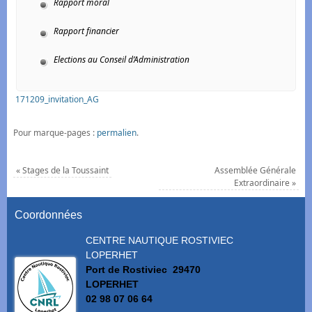
Rapport moral
Rapport financier
Elections au C
onseil d’A
dministration
171209_invitation_AG
Pour marque-pages :
permalien
.
«
Stages de la Toussaint
Assemblée Générale
Extraordinaire
»
Coordonnées
CENTRE NAUTIQUE ROSTIVIEC
LOPERHET
Port de Rostiviec
29470
LOPERHET
02 98 07 06 64