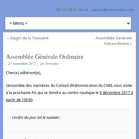
Tél: 02 98 07 06 64
contact@cnrostiviec.com
Centre Nautique Rostiviec Loperhet
Naviguer à la voile et en kayak en rade de Brest
«
Stages de la Toussaint
Assemblée Générale
Extraordinaire
»
Assemblée Générale Ordinaire
27 novembre 2017
|
Les formules
Cher(e) adhérent(e),
L’ensemble des membres du Conseil d’Administration du CNRL vous invite
à la prochaine AG
qui se tiendra au centre nautique le
9 décembre 2017 à
partir de 10h30
.
L’ordre du jour
est
l
e suivant :