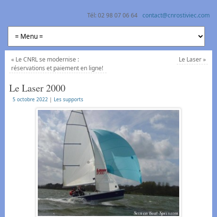
Tél: 02 98 07 06 64
contact@cnrostiviec.com
Centre Nautique Rostiviec Loperhet
Naviguer à la voile et en kayak en rade de Brest
«
Le CNRL se modernise :
Le Laser
»
réservations et paiement en ligne!
Le Laser 2000
5 octobre 2022
|
Les supports