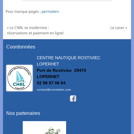
Pour marque-pages :
permalien
.
«
Le CNRL se modernise :
Le Laser
»
réservations et paiement en ligne!
Coordonnées
CENTRE NAUTIQUE ROSTIVIEC
LOPERHET
Port de Rostiviec
29470
LOPERHET
02 98 07 06 64
contact@cnrostiviec.com
Nos partenaires