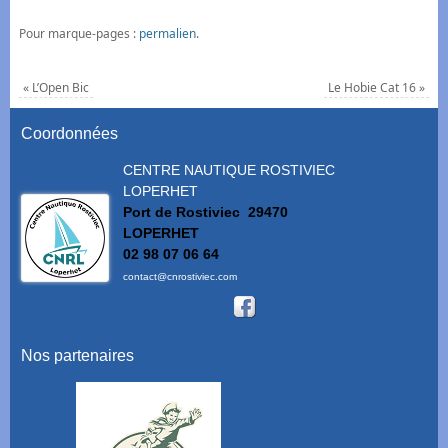
Pour marque-pages :
permalien
.
«
L’Open Bic
Le Hobie Cat 16
»
Coordonnées
CENTRE NAUTIQUE ROSTIVIEC
LOPERHET
Port de Rostiviec
29470
LOPERHET
02 98 07 06 64
contact@cnrostiviec.com
Nos partenaires