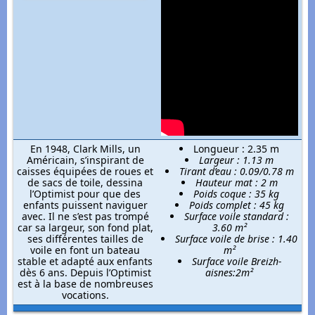
En 1948, Clark Mills, un
Longueur : 2.35 m
Américain, s’inspirant de
Largeur : 1.13 m
caisses équipées de roues et
Tirant d’eau : 0.09/0.78 m
de sacs de toile, dessina
Hauteur mat : 2 m
l’Optimist pour que des
Poids coque : 35 kg
enfants puissent naviguer
Poids complet : 45 kg
avec. Il ne s’est pas trompé
Surface voile standard :
car sa largeur, son fond plat,
3.60 m²
ses différentes tailles de
Surface voile de brise : 1.40
voile en font un bateau
m²
stable et adapté aux enfants
Surface voile Breizh-
dès 6 ans. Depuis l’Optimist
aisnes:2m²
est à la base de nombreuses
vocations.