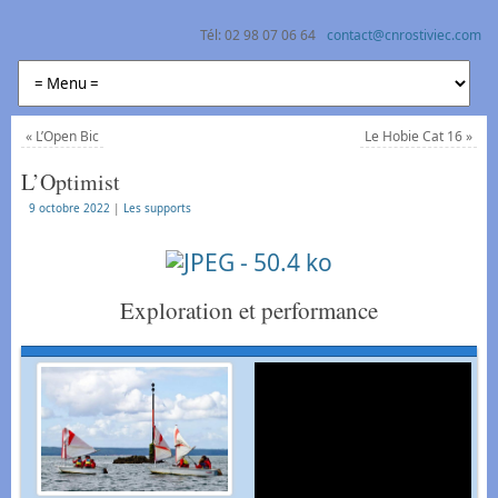
Tél: 02 98 07 06 64
contact@cnrostiviec.com
Centre Nautique Rostiviec Loperhet
Naviguer à la voile et en kayak en rade de Brest
«
L’Open Bic
Le Hobie Cat 16
»
L’Optimist
9 octobre 2022
|
Les supports
Exploration et performance